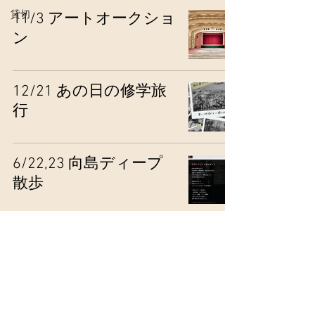
貸切
11/3 アートオークショ
ン
12/21 あの日の修学旅
行
6/22,23 向島ディープ
散歩
カフェー・キマグレ
4/13 日帰り文豪缶詰プ