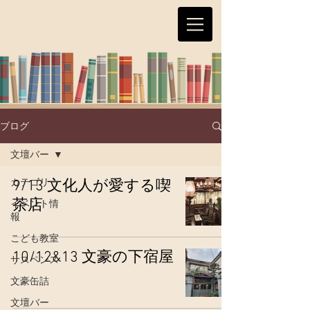
ブログ
文壇バー
カテゴリー
9/13 文化人が愛する喫
茶店
イベント情
報
こども教室
10/12&13 文豪の下宿屋
サスペンス
文豪缶詰
文壇バー