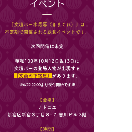
イベント
『文壇バー木馬暮（きまぐれ）』は
不定期で開催される飲食イベントです。
次回開催は未定
昭和100年10月12日＆13日に
文壇バーの登場人物が出現する
『文豪の下宿屋』
があります。
​※6/22 22:00より受付開始です※
【会場】
ナドニエ
新宿区新宿３丁目８−７ 吉川ビル 3階
【時間】