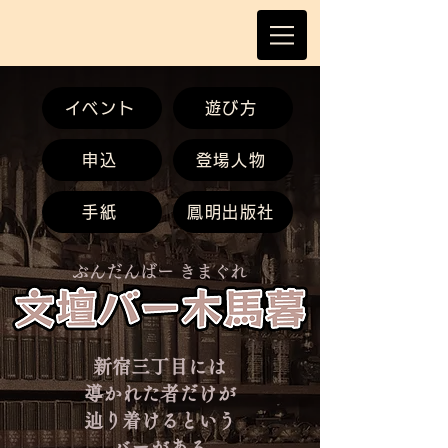
イベント
遊び方
申込
登場人物
手紙
鳳明出版社
ぶんだんばー きまぐれ
新宿三丁目には
導かれた者だけが
辿り着けるという
バーがある