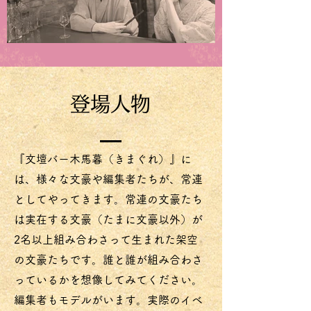
​登場人物
『文壇バー木馬暮（きまぐれ）』に
は、様々な
文豪や編集者たちが、常連
としてやってきます。
常連の文豪たち
は実在する文豪（たまに文豪以外）が
2名以上組み合わさって生まれた架空
の文豪たちです。
誰と誰が組み合わさ
っているかを想像してみてください。
​編集者もモデルがいます。実際のイベ