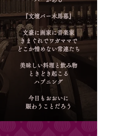
『文壇バー木馬暮』
文豪に画家に音楽家
きまぐれでワガママで
どこか憎めない常連たち
美味しい料理と飲み物
ときどき起こる
ハプニング
今日もおおいに
​賑わうことだろう