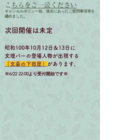
​
こちらをご一読ください
​​キャンセルポリシー他、過去にあったご質問事項等を
纏めました。
次回開催は未定
昭和100年10月12日＆13日に
文壇バーの登場人物が出現する
『文豪の下宿屋』
があります。
​※6/22 22:00より受付開始です※