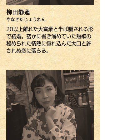
柳田静蓮
​やなぎだじょうれん
20以上離れた大富豪と半ば騙される形
で結婚。密かに書き溜めていた短歌の
秘められた情熱に惚れ込んだ太口と許
されぬ恋に落ちる。