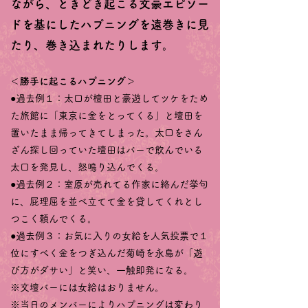
ながら、ときどき起こる文豪エピソー
ドを基にしたハプニングを遠巻きに見
たり、巻き込まれたりします。
＜勝手に起こるハプニング＞
●過去例１：太口が檀田と豪遊してツケをため
た旅館に「東京に金をとってくる」と壇田を
置いたまま帰ってきてしまった。太口をさん
ざん探し回っていた壇田はバーで飲んでいる
太口を発見し、怒鳴り込んでくる。
●過去例２：室原が売れてる作家に絡んだ挙句
に、屁理屈を並べ立てて金を貸してくれとし
つこく頼んでくる。
●過去例３：お気に入りの女給を人気投票で１
位にすべく金をつぎ込んだ菊崎を永島が「遊
び方がダサい」と笑い、一触即発になる。
※文壇バーには女給はおりません。
※当日のメンバーによりハプニングは変わり