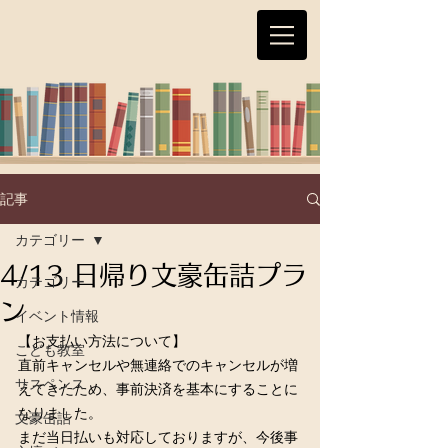
記事
カテゴリー
4/13 日帰り文豪缶詰プラ
カテゴリー
ン
イベント情報
【お支払い方法について】
こども教室
直前キャンセルや無連絡でのキャンセルが増
サスペンス
えてきたため、事前決済を基本にすることに
なりました。
文豪缶詰
まだ当日払いも対応しておりますが、今後事