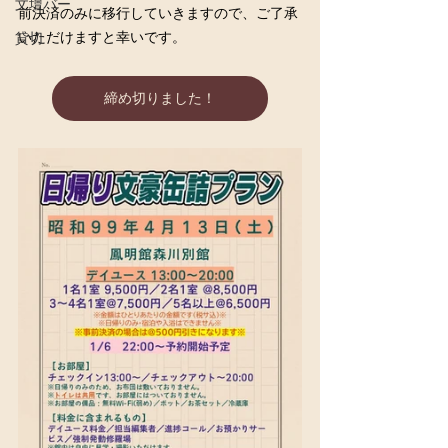
文壇バー
前決済のみに移行していきますので、ご了承
いただけますと幸いです。
貸切
締め切りました！