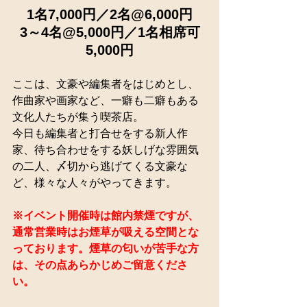
1名7,000円／2名@6,000円
3～4名@5,000円／1名相席可
5,000円
ここは、文豪や編集者をはじめとし、
作曲家や画家など、一癖も二癖もある
文化人たちが集う喫茶店。
今日も編集者と打合せをする新人作
家、待ち合わせをする妖しげな雰囲気
の二人、〆切から逃げてくる文豪な
ど、様々な人々がやってきます。
※イベント開催時は館内禁煙ですが、
通常営業時はお煙草が吸える空間とな
っております。煙草の匂いが苦手な方
は、その点あらかじめご留意くださ
い。