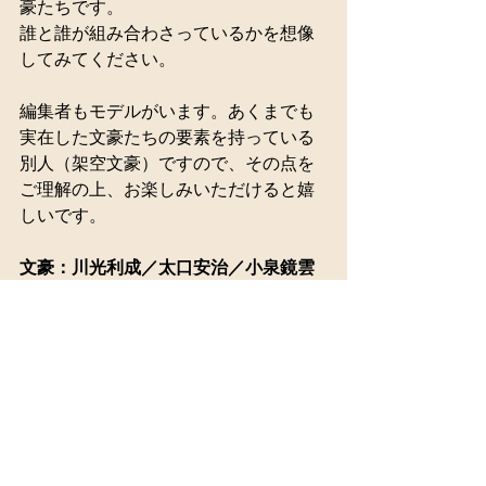
豪たちです。
誰と誰が組み合わさっているかを想像
してみてください。
​編集者もモデルがいます。あくまでも
実在した文豪たちの要素を持っている
別人（架空文豪）ですので、その点を
ご理解の上、お楽しみいただけると嬉
しいです。
文豪：川光利成／太口安治／小泉鏡雲
／宇山三千代
編集者：栃上慶美子（文筑書房）／新
藤卓（文藝四季）／山田（鳳明出版
社）