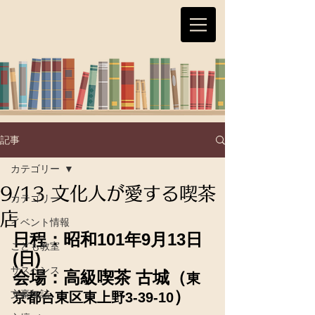
記事
カテゴリー
9/13 文化人が愛する喫茶
カテゴリー
店
イベント情報
日程：昭和101年9月13日
こども教室
(日)
サスペンス
会場：高級喫茶 古城（
東
）
文豪缶詰
京都台東区東上野3-39-10