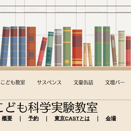
内容
会社概要
問合せ
鳳明出版社
文壇バ
こども教室
サスペンス
文豪缶詰
文壇バー
2 こども科学実験教室
概要
　｜　
予約
　｜　
東京CASTとは
　｜　
会場