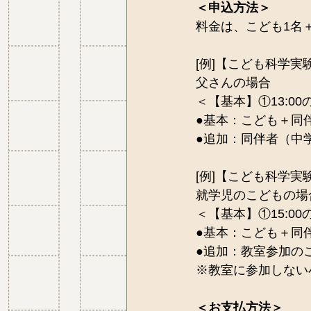
＜申込方法＞
料金は、こども1名＋
[例]【こども科学実
父さんの場合
＜【基本】①13:0
●基本：こども＋同伴者 
●追加：同伴者（中学生
[例]【こども科学実
就学児のこどもの場
＜【基本】①15:0
●基本：こども＋同伴者 
●追加：教室参加のこど
※教室に参加しない
＜お支払方法＞