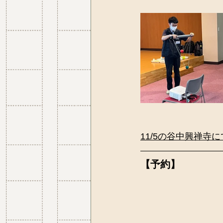
11/5の谷中興禅寺
【予約】