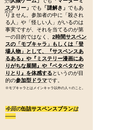
「人狼ゲーム」
でも
「マーダーミ
文壇バー
ステリー」
でも
「謎解き」
でもあ
貸切
りません。参加者の中に「殺され
る人」や「怪しい人」がいるのは
事実ですが、それを当てるのが第
一の目的ではなく、
2時間サスペン
スの「モブキャラ」もしくは「登
場人物」として、『サスペンスあ
るある』や『ミステリー漫画にあ
りがちな展開』や『ベタベタなや
りとり』を体感する
というのが目
的の
参加型ドラマ
です。
※モブキャラとはメインキャラ以外の人々のこと。
今回の
缶詰サスペンスプラン
は
――