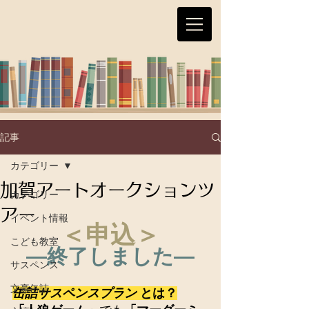
記事
カテゴリー
加賀アートオークションツ
カテゴリー
アー
イベント情報
＜申込＞
こども教室
―終了しました―
サスペンス
文豪缶詰
缶詰サスペンスプラン 
とは？