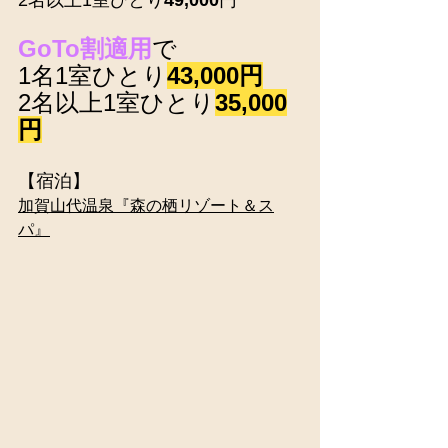
2名以上1室ひとり
49,000
円
GoTo割適用
で
1名1室ひとり
43,000円
2名以上1室ひとり
35,000
円
【宿泊】
加賀山代温泉『森の栖リゾート＆ス
パ』