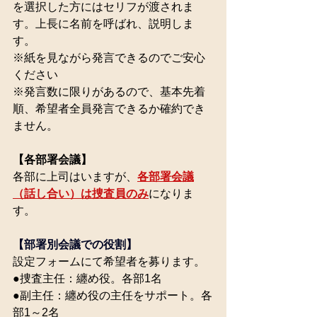
を選択した方にはセリフが渡されま
す。上長に名前を呼ばれ、説明しま
す。
※紙を見ながら発言できるのでご安心
ください
※発言数に限りがあるので、基本先着
順、希望者全員発言できるか確約でき
ません。
【各部署会議】
各部に上司はいますが、
各部署会議
（話し合い）は捜査員のみ
になりま
す。
【部署別会議での役割】
設定フォームにて希望者を募ります。
●捜査主任：纏め役。各部1名
●副主任：纏め役の主任をサポート。各
部1～2名