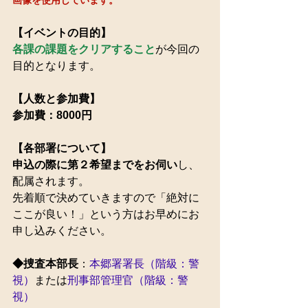
【イベントの目的】
各課の課題をクリアすること
が今回の
目的となります。
【人数と参加費】
参加費：8000円
【各部署について】
申込の際に第２希望までをお伺い
し、
配属されます。
先着順で決めていきますので「絶対に
ここが良い！」という方はお早めにお
申し込みください。
◆捜査本部長
：
本郷署署長（階級：警
視）
または
刑事部管理官（階級：警
視）