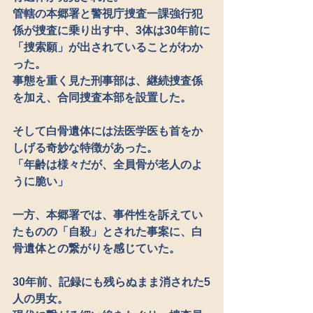
管轄の本郷署と警視庁捜査一課強行犯
係が捜査に乗り出す中、3体は30年前に
「捜索願」が出されていることがわか
った。
事態を重く見た刑事部は、継続捜査係
を加え、合同捜査本部を設置した。
そして白骨遺体には法医学医も首をか
しげる奇妙な特徴があった。
「年齢は様々だが、全員骨が老人のよ
うに脆い」
一方、本郷署では、事件性を訴えてい
たものの「自殺」とされた事案に、白
骨遺体との繋がりを感じていた。
30年前、記録にも残らぬまま消された5
人の男女。