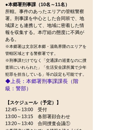
●本郷署刑事課（10名～11名）
所轄。事件のあったエリアの管轄警察
署。刑事課を中心とした合同班で、地
域課とも連携して、地域に密着した情
報を収集する。本庁組の態度に不満が
ある。
※本郷署は文京区本郷・湯島界隈のエリアを
管轄区域とする警察署です。
※刑事課だけでなく「交通課の巡査なのに捜
査班にいれられた」「生活安全課所属で少年
犯罪を担当している」等の設定も可能です。
◆上長：本郷署刑事課課長（階
級：警部）
【スケジュール（予定）】
12:45～13:00　受付
13:00～13:15　各部署顔合わせ
13:20～13:40　合同捜査会議①