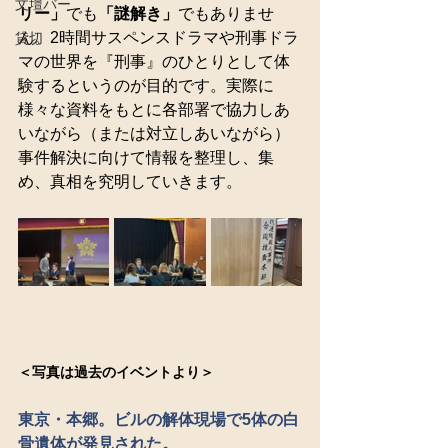
文壇バー
リー」
でも
「謎解き」
でもありませ
ん。2時間サスペンスドラマや刑事ドラ
貸切
マの世界を『刑事』のひとりとして体
験するというのが目的です。実際に
様々な資料をもとに各部署で協力しあ
いながら（または対立しあいながら）
事件解決に向けて情報を整理し、集
め、真相を究明していきます。
＜写真は過去のイベントより＞
東京・本郷。ビルの解体現場で5体の白
骨遺体が発見された。