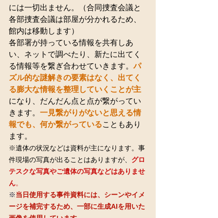
には一切出ません。（合同捜査会議と
各部捜査会議は部屋が分かれるため、
館内は移動します）
各部署が持っている情報を共有しあ
い、ネットで調べたり、新たに出てく
る情報等を繋ぎ合わせていきます。
パ
ズル的な謎解きの要素はなく、出てく
る膨大な情報を整理していくことが主
になり、だんだん点と点が繋がってい
きます。
一見繋がりがないと思える情
報でも、何か繋がっている
こともあり
ます。
※遺体の状況などは資料が主になります。事
件現場の写真が出ることはありますが、
グロ
テスクな写真やご遺体の写真などはありませ
ん
。
※
当日使用する事件資料には、シーンやイメ
ージを補完するため、一部に生成AIを用いた
画像を使用しています。