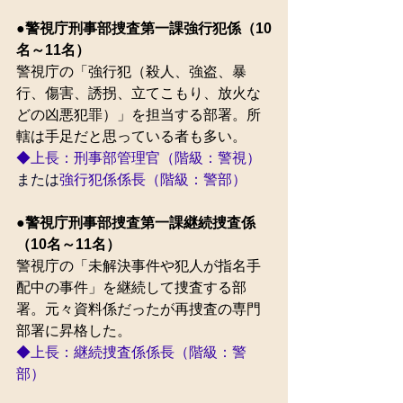
●警視庁刑事部捜査第一課強行犯係（10
名～11名）
警視庁の「強行犯（殺人、強盗、暴
行、傷害、誘拐、立てこもり、放火な
どの凶悪犯罪）」を担当する部署。所
轄は手足だと思っている者も多い。
◆上長：刑事部管理官（階級：警視）
または
強行犯係係長（階級：警部）
●警視庁刑事部捜査第一課継続捜査係
（10名～11名）
警視庁の「
未解決事件や犯人が指名手
配中の事件
」を継続して捜査する部
署。元々資料係だったが再捜査の専門
部署に昇格した。
◆上長：継続捜査係係長（階級：警
部）