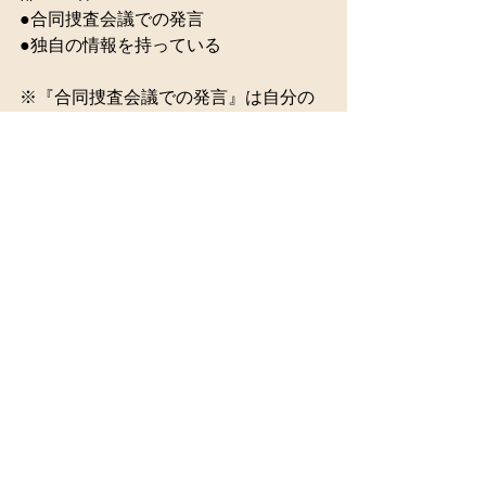
●合同捜査会議での発言
●独自の情報を持っている
※『合同捜査会議での発言』は自分の
意見を述べるのではなく、現在の捜査
状況を報告します。上長に名前を呼ば
れ、お渡しした紙を読み上げるスタイ
ルです。熱く伝えていただいても、
淡々と読み上げていただいても、どち
らでも大丈夫です。
＜例＞
上長「おい、田中」
田中「はい。（マイクを持ち立ち上が
り）え～、マルガイは21日の夜、白山
駅で女性と言い争いをしているのが目
撃されています」
※『独自の情報を持っている』は個別