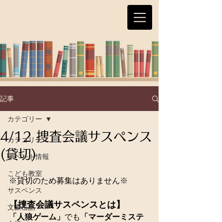
記事
カテゴリー
4/12 捜査会議サスペンス
カテゴリー
(貸切)
イベント情報
こども教室
※貸切のため募集はありません※
サスペンス
【捜査会議サスペンスとは】
文豪缶詰
「人狼ゲーム」
でも
「マーダーミステ