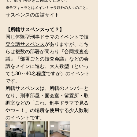
で、必ず内容をご確認ください。
※モブキャラとはメインキャラ以外の人々のこと。
サスペンスの缶詰サイト 
【所轄サスペンスって？】
同じ体験型刑事ドラマのイベントで
捜
査会議サスペンス
がありますが、こち
らは複数の部署が関わり『合同捜査会
議』『部署ごとの捜査会議』などの会
議をメインに進む、大人数型（といっ
ても30～40名程度ですが）のイベント
です。
所轄サスペンスは、所轄のメンバーと
なり、刑事部屋・面会室・留置所・取
調室などの「これ、刑事ドラマで見る
やつ～！」の場所を使用する少人数制
のイベントです。