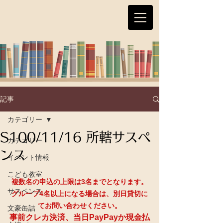
記事
カテゴリー
S100/11/16 所轄サスペ
カテゴリー
ンス
イベント情報
こども教室
複数名の申込の上限は3名までとなります。
サスペンス
グループ4名以上になる場合は、別日貸切に
てお問い合わせください。
文豪缶詰
事前クレカ決済、当日PayPayか現金払