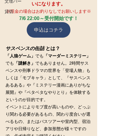
文壇バー
いになります。
※現金の場合はお釣りなしでお願いします※
貸切
7/6 22:00～受付開始です！
申込はコチラ
サスペンスの缶詰 
とは？
「人狼ゲーム」
でも
「マーダーミステリー」
でも
「謎解き」
でもありません。2時間サス
ペンスや刑事ドラマの世界を「登場人物」も
しくは「モブキャラ」として、『サスペンス
あるある』や『ミステリー漫画にありがちな
展開』や『ベタベタなやりとり』を体験する
というのが目的です。
イベントによりモブ度が高いものや、どっぷ
り関わる必要があるもの、関わり度合いが選
べるもの、またはバスツアーや室内型、宿泊
アリや日帰りなど、参加形態が様々ですの