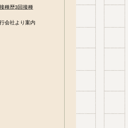
接種歴3回接種
行会社より案内