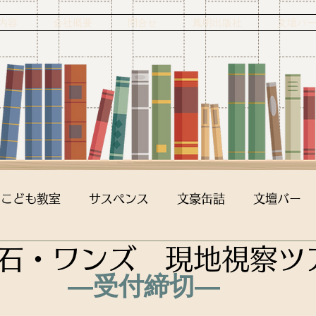
内容
会社概要
問合せ
鳳明出版社
文壇バ
こども教室
サスペンス
文豪缶詰
文壇バー
石・ワンズ 現地視察ツ
―受付締切―