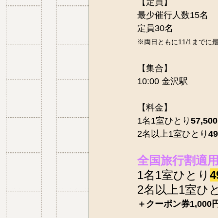
【定員】
最少催行人数15名
定員30名
※両日ともに11/1まで
【集合】
10:00 金沢駅
【料金】
1名1室ひとり
57,500
2名以上1室ひとり
49
全国旅行割適
1名1室ひとり
4
2名以上1室ひ
＋クーポン券1,000