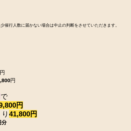
に最少催行人数に届かない場合は中止の判断をさせていただきます。
円
,800
円
用
で
9,800円
とり
41,800円
円分