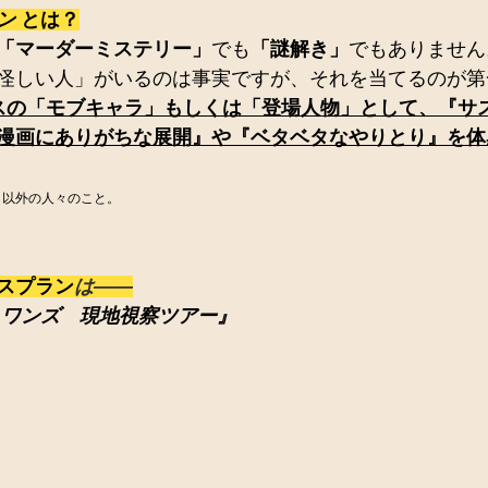
ン 
とは？
「マーダーミステリー」
でも
「謎解き」
でもありません
怪しい人」がいるのは事実ですが、それを当てるのが第
スの「モブキャラ」もしくは「登場人物」として、『サ
漫画にありがちな展開』や『ベタベタなやりとり』を体
ラ以外の人々のこと。
スプラン
は――
石・ワンズ　現地視察ツアー』