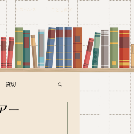
ー
サスペンス
こども教室
貸切
アー