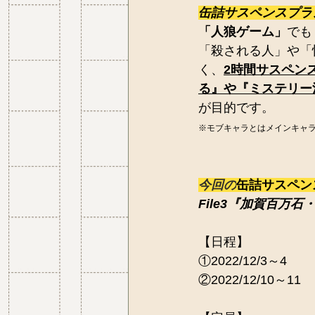
缶詰サスペンスプラ
「人狼ゲーム」
でも
「殺される人」や「
く、
2時間サスペン
る』や『ミステリー
が目的です。
※モブキャラとはメインキャ
今回の
缶詰サスペン
File3『加賀百万
【日程】
①2022/12/3～4
②2022/12/10～11