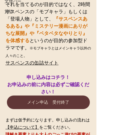
文壇バー
それを当てるのが目的ではなく、2時間
貸切
サスペンスの「モブキャラ」もしくは
「登場人物」として、
『サスペンスあ
るある』や『ミステリー漫画にありが
ちな展開』や『ベタベタなやりとり』
を体感する
というのが目的の参加型ド
ラマです。
※モブキャラとはメインキャラ以外の
人々のこと。
サスペンスの缶詰サイト
申し込みはコチラ！
お申込みの前に内容は必ずご確認くだ
さい！
メイン申込 受付終了
まずは仮予約になります。申し込みの流れは
【申込について】
をご覧ください。
謎解き要素よりも大人のごっこ遊びの要素が