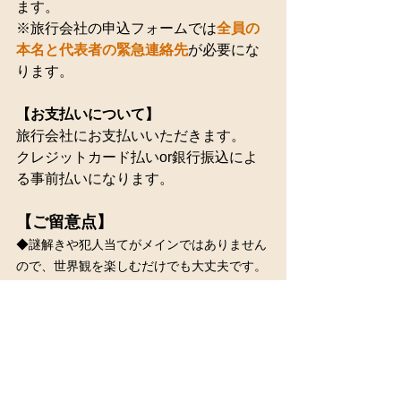
ます。
※旅行会社の申込フォームでは
全員の
本名と代表者の緊急連絡先
が必要にな
ります。
【お支払いについて】
旅行会社にお支払いいただきます。
クレジットカード払いor銀行振込によ
る事前払いになります。
【ご留意点】
◆謎解きや犯人当てがメインではありません
ので、世界観を楽しむだけでも大丈夫です。
参加者の中に犯人は確実にいますので、
話し
合い・探り合い・情報の引き出し合いで、犯
人に辿り着く
ことはできます。
◆
全員が配役で展開していく状態を便宜上
「ドラマモード」
と呼ばせていただきます。