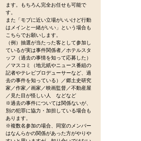
ます。もちろん完全お任せも可能で
す。
また「モブに近い立場がいいけど行動
はメインと一緒がいい」という場合も
こちらでお願いします。
（例）抽選が当たった客として参加し
ているが実は事件関係者／ホテルスタ
ッフ（過去の事情を知って応募した）
／マスコミ（地元紙やニュース番組の
記者やテレビプロデューサーなど、過
去の事件を知っている）／郷土史研究
家／作家／画家／映画監督／不動産屋
／見た目が怪しい人　などなど
※過去の事件については関係ないが、
別の犯罪に協力・加担している場合も
あります。
※複数名参加の場合、同室のメンバー
はなんらかの関係があった方がやりや
すいと思いますが、知り合いではない