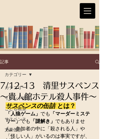
記事
カテゴリー
7/12-13 清里サスペンス
カテゴリー
～貴人館ホテル殺人事件～
イベント情報
サスペンスの缶詰 
とは？
こども教室
「人狼ゲーム」
でも
「マーダーミステ
サスペンス
リー」
でも
「謎解き」
でもありませ
ん。参加者の中に「殺される人」や
文豪缶詰
「怪しい人」がいるのは事実ですが、