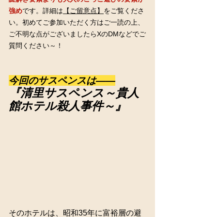
強め
です。詳細は
【ご留意点】
をご覧くださ
い。初めてご参加いただく方はご一読の上、
ご不明な点がございましたらXのDMなどでご
質問ください～！
今回のサスペンスは――
『清里サスペンス～貴人
館ホテル殺人事件～』
そのホテルは、昭和35年に富裕層の避