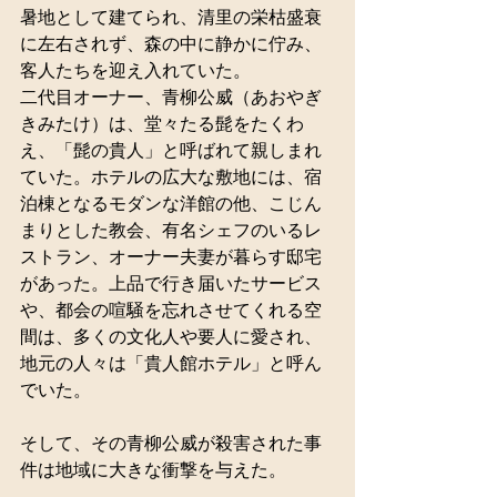
暑地として建てられ、清里の栄枯盛衰
に左右されず、森の中に静かに佇み、
客人たちを迎え入れていた。
二代目オーナー、青柳公威（あおやぎ
きみたけ）は、堂々たる髭をたくわ
え、「髭の貴人」と呼ばれて親しまれ
ていた。ホテルの広大な敷地には、宿
泊棟となるモダンな洋館の他、こじん
まりとした教会、有名シェフのいるレ
ストラン、オーナー夫妻が暮らす邸宅
があった。上品で行き届いたサービス
や、都会の喧騒を忘れさせてくれる空
間は、多くの文化人や要人に愛され、
地元の人々は「貴人館ホテル」と呼ん
でいた。
そして、その青柳公威が殺害された事
件は地域に大きな衝撃を与えた。