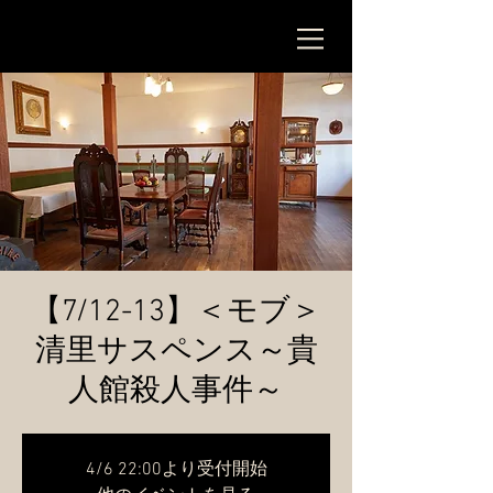
【7/12-13】＜モブ＞
清里サスペンス～貴
人館殺人事件～
4/6 22:00より受付開始