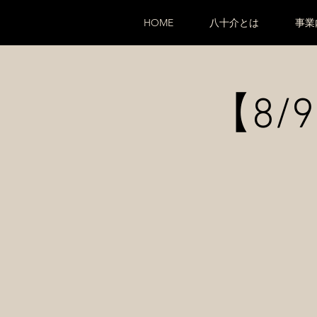
HOME
八十介とは
事業
【8