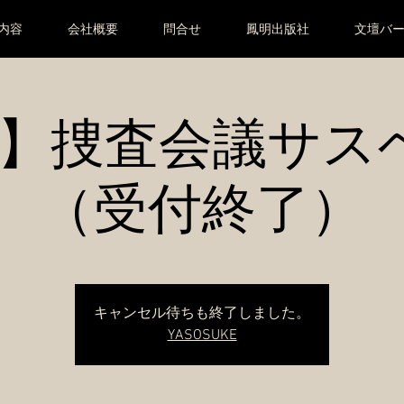
内容
会社概要
問合せ
鳳明出版社
文壇バ
/9】捜査会議サス
（受付終了）
キャンセル待ちも終了しました。
YASOSUKE