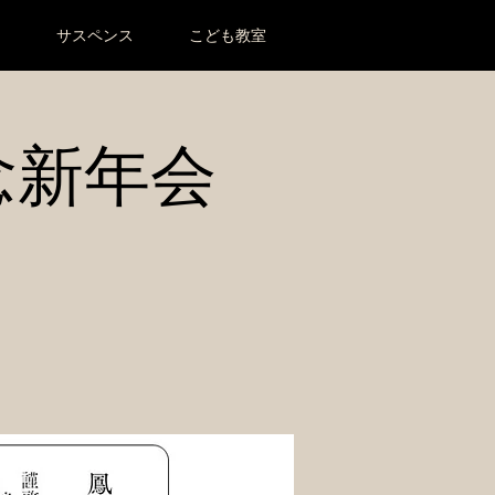
ー
サスペンス
こども教室
念新年会