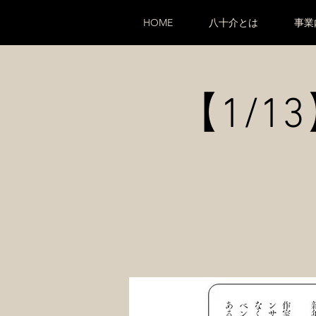
HOME
八十介とは
事業
【1/